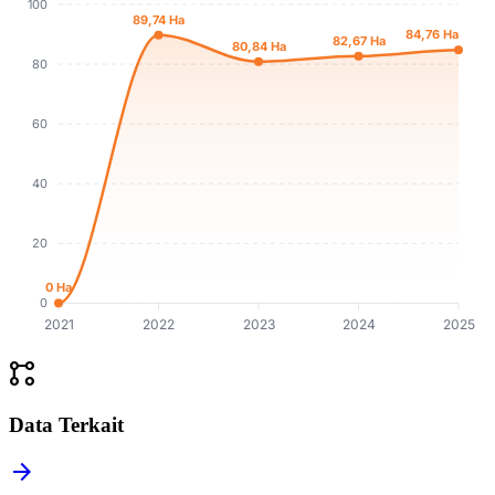
100
89,74 Ha
84,76 Ha
82,67 Ha
80,84 Ha
80
60
40
20
0 Ha
0
2021
2022
2023
2024
2025
linked_services
Data Terkait
arrow_forward