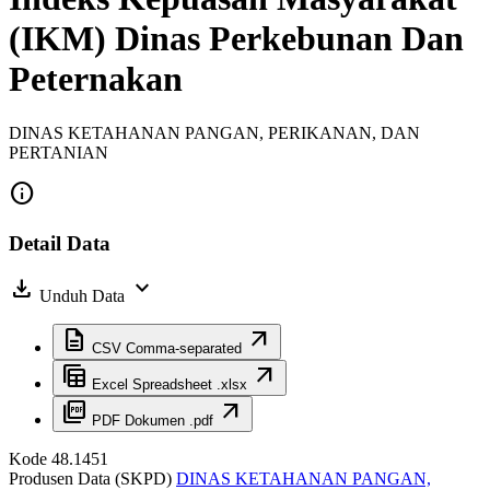
(IKM) Dinas Perkebunan Dan
Peternakan
DINAS KETAHANAN PANGAN, PERIKANAN, DAN
PERTANIAN
info
Detail Data
download
expand_more
Unduh Data
description
arrow_outward
CSV
Comma-separated
table_view
arrow_outward
Excel
Spreadsheet .xlsx
picture_as_pdf
arrow_outward
PDF
Dokumen .pdf
Kode
48.1451
Produsen Data (SKPD)
DINAS KETAHANAN PANGAN,