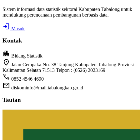
Sistem informasi data statistik sektoral Kabupaten Tabalong untuk
mendukung perencanaan pembangunan berbasis data.
login
Masuk
Kontak
apartment
Bidang Statistik
location_on
Jalan Cempaka No. 38 Tanjung Kabupaten Tabalong Provinsi
Kalimantan Selatan 71513 Telpon : (0526) 2023169
call
0852 4546 4690
mail
diskominfo@mail.tabalongkab.go.id
Tautan