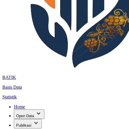
BATIK
Basis Data
Statistik
Home
expand_more
Open Data
expand_more
Publikasi