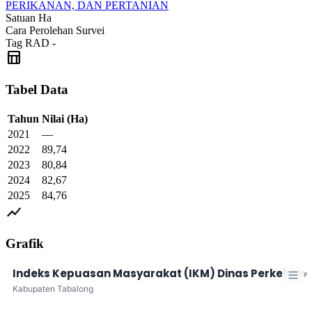
PERIKANAN, DAN PERTANIAN
Satuan
Ha
Cara Perolehan
Survei
Tag RAD
-
table_chart
Tabel Data
Tahun
Nilai
(Ha)
2021
—
2022
89,74
2023
80,84
2024
82,67
2025
84,76
show_chart
Grafik
Indeks Kepuasan Masyarakat (IKM) Dinas Perkebun
Kabupaten Tabalong