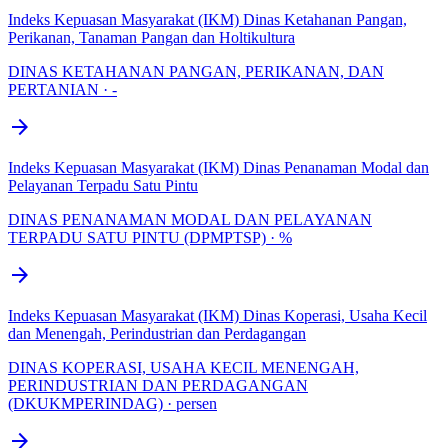
Indeks Kepuasan Masyarakat (IKM) Dinas Ketahanan Pangan,
Perikanan, Tanaman Pangan dan Holtikultura
DINAS KETAHANAN PANGAN, PERIKANAN, DAN
PERTANIAN · -
arrow_forward
Indeks Kepuasan Masyarakat (IKM) Dinas Penanaman Modal dan
Pelayanan Terpadu Satu Pintu
DINAS PENANAMAN MODAL DAN PELAYANAN
TERPADU SATU PINTU (DPMPTSP) · %
arrow_forward
Indeks Kepuasan Masyarakat (IKM) Dinas Koperasi, Usaha Kecil
dan Menengah, Perindustrian dan Perdagangan
DINAS KOPERASI, USAHA KECIL MENENGAH,
PERINDUSTRIAN DAN PERDAGANGAN
(DKUKMPERINDAG) · persen
arrow_forward