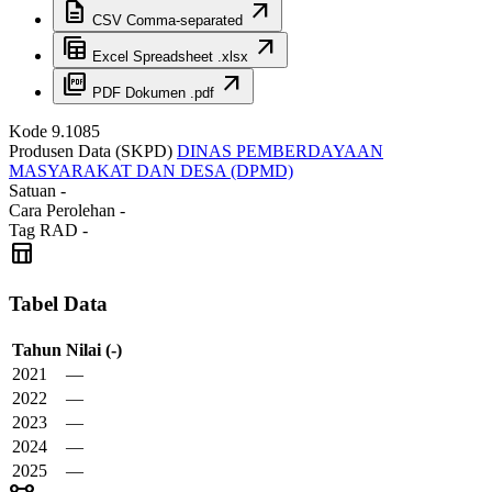
description
arrow_outward
CSV
Comma-separated
table_view
arrow_outward
Excel
Spreadsheet .xlsx
picture_as_pdf
arrow_outward
PDF
Dokumen .pdf
Kode
9.1085
Produsen Data (SKPD)
DINAS PEMBERDAYAAN
MASYARAKAT DAN DESA (DPMD)
Satuan
-
Cara Perolehan
-
Tag RAD
-
table_chart
Tabel Data
Tahun
Nilai
(-)
2021
—
2022
—
2023
—
2024
—
2025
—