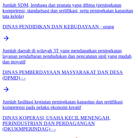
Jumlah SDM, lembaga dan pranata yang dibina (peningkatan
kompetensi, standarisasi dan sertifikasi, serta peningkatan kapasitan
tata kelola)
DINAS PENDIDIKAN DAN KEBUDAYAAN · orang
arrow_forward
Jumlah daerah di wilayah 3T yang mendapatkan peningkatan
layanan pendaftaran pendudukan dan pencatatan sipil yang mudah
dan inovatif
DINAS PEMBERDAYAAN MASYARAKAT DAN DESA
(DPMD) · -
arrow_forward
Jumlah fasilitasi kegiatan peningkatan kapasitas dan sertifikasi
kompetensi pada pelaku ekonomi kreatif
DINAS KOPERASI, USAHA KECIL MENENGAH,
PERINDUSTRIAN DAN PERDAGANGAN
(DKUKMPERINDAG) · -