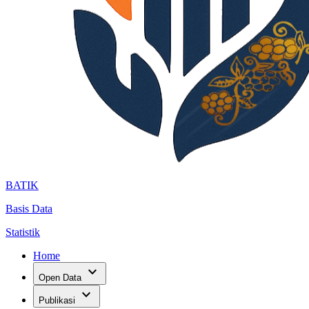
BATIK
Basis Data
Statistik
Home
expand_more
Open Data
expand_more
Publikasi