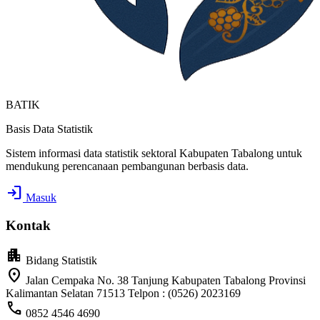
BATIK
Basis Data Statistik
Sistem informasi data statistik sektoral Kabupaten Tabalong untuk
mendukung perencanaan pembangunan berbasis data.
login
Masuk
Kontak
apartment
Bidang Statistik
location_on
Jalan Cempaka No. 38 Tanjung Kabupaten Tabalong Provinsi
Kalimantan Selatan 71513 Telpon : (0526) 2023169
call
0852 4546 4690