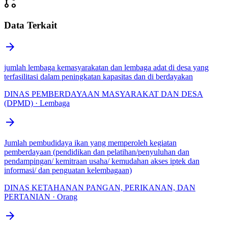
linked_services
Data Terkait
arrow_forward
jumlah lembaga kemasyarakatan dan lembaga adat di desa yang
terfasilitasi dalam peningkatan kapasitas dan di berdayakan
DINAS PEMBERDAYAAN MASYARAKAT DAN DESA
(DPMD) · Lembaga
arrow_forward
Jumlah pembudidaya ikan yang memperoleh kegiatan
pemberdayaan (pendidikan dan pelatihan/penyuluhan dan
pendampingan/ kemitraan usaha/ kemudahan akses iptek dan
informasi/ dan penguatan kelembagaan)
DINAS KETAHANAN PANGAN, PERIKANAN, DAN
PERTANIAN · Orang
arrow_forward