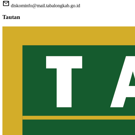
mail
diskominfo@mail.tabalongkab.go.id
Tautan