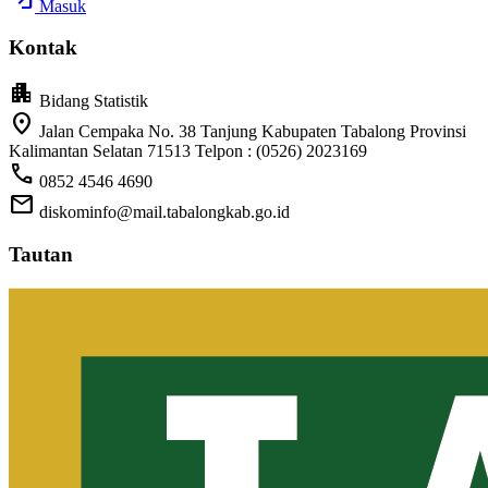
Masuk
Kontak
apartment
Bidang Statistik
location_on
Jalan Cempaka No. 38 Tanjung Kabupaten Tabalong Provinsi
Kalimantan Selatan 71513 Telpon : (0526) 2023169
call
0852 4546 4690
mail
diskominfo@mail.tabalongkab.go.id
Tautan