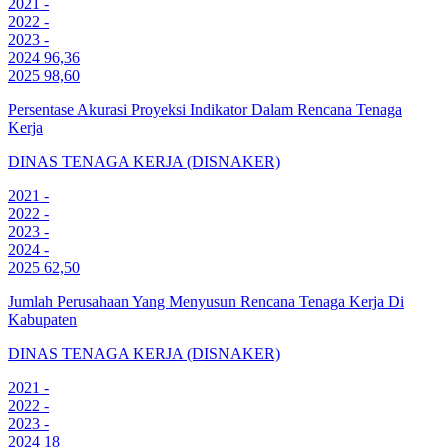
2021
-
2022
-
2023
-
2024
96,36
2025
98,60
Persentase Akurasi Proyeksi Indikator Dalam Rencana Tenaga
Kerja
DINAS TENAGA KERJA (DISNAKER)
2021
-
2022
-
2023
-
2024
-
2025
62,50
Jumlah Perusahaan Yang Menyusun Rencana Tenaga Kerja Di
Kabupaten
DINAS TENAGA KERJA (DISNAKER)
2021
-
2022
-
2023
-
2024
18