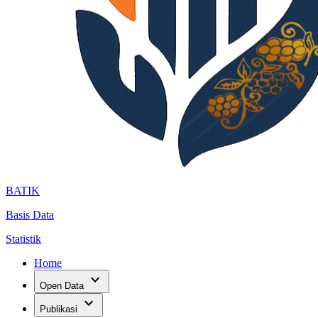
BATIK
Basis Data
Statistik
Home
expand_more
Open Data
expand_more
Publikasi