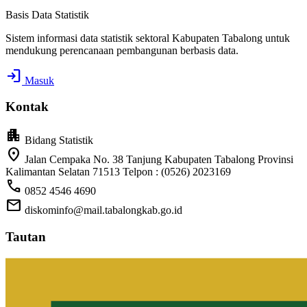
Basis Data Statistik
Sistem informasi data statistik sektoral Kabupaten Tabalong untuk
mendukung perencanaan pembangunan berbasis data.
login
Masuk
Kontak
apartment
Bidang Statistik
location_on
Jalan Cempaka No. 38 Tanjung Kabupaten Tabalong Provinsi
Kalimantan Selatan 71513 Telpon : (0526) 2023169
call
0852 4546 4690
mail
diskominfo@mail.tabalongkab.go.id
Tautan