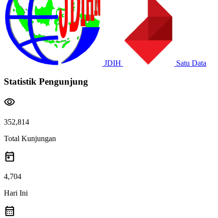
JDIH
Satu Data
Statistik Pengunjung
visibility
352,814
Total Kunjungan
today
4,704
Hari Ini
calendar_month