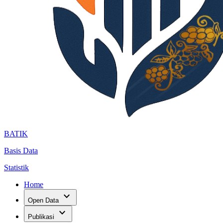
BATIK
Basis Data
Statistik
Home
expand_more
Open Data
expand_more
Publikasi