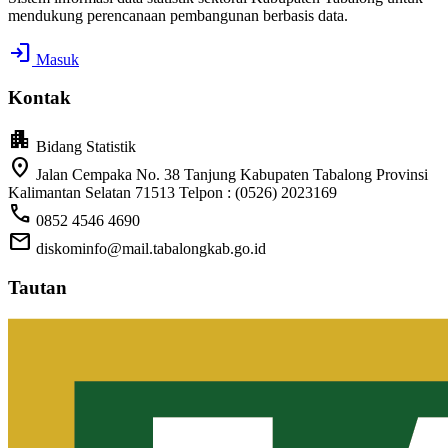
mendukung perencanaan pembangunan berbasis data.
login
Masuk
Kontak
apartment
Bidang Statistik
location_on
Jalan Cempaka No. 38 Tanjung Kabupaten Tabalong Provinsi
Kalimantan Selatan 71513 Telpon : (0526) 2023169
call
0852 4546 4690
mail
diskominfo@mail.tabalongkab.go.id
Tautan