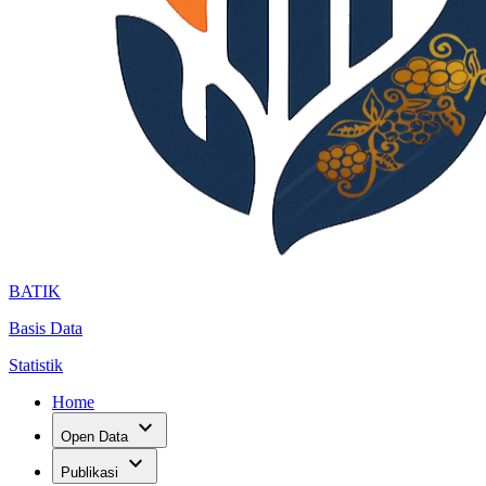
BATIK
Basis Data
Statistik
Home
expand_more
Open Data
expand_more
Publikasi