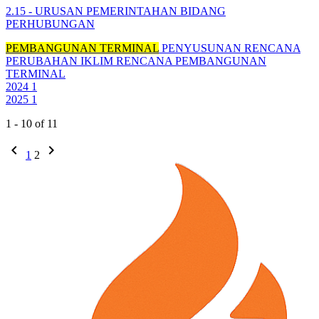
2.15 - URUSAN PEMERINTAHAN BIDANG
PERHUBUNGAN
PEMBANGUNAN TERMINAL
PENYUSUNAN RENCANA
PERUBAHAN IKLIM
RENCANA PEMBANGUNAN
TERMINAL
2024
1
2025
1
1 - 10 of 11
chevron_left
chevron_right
1
2