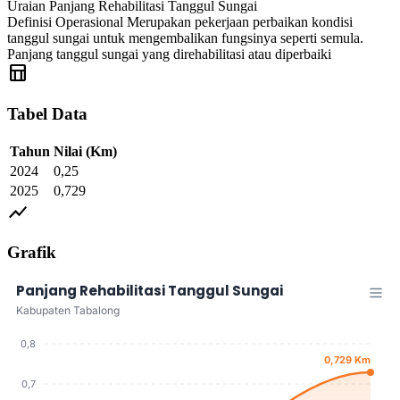
Uraian
Panjang Rehabilitasi Tanggul Sungai
Definisi Operasional
Merupakan pekerjaan perbaikan kondisi
tanggul sungai untuk mengembalikan fungsinya seperti semula.
Panjang tanggul sungai yang direhabilitasi atau diperbaiki
table_chart
Tabel Data
Tahun
Nilai
(Km)
2024
0,25
2025
0,729
show_chart
Grafik
Panjang Rehabilitasi Tanggul Sungai
Kabupaten Tabalong
0,8
0,729 Km
0,7