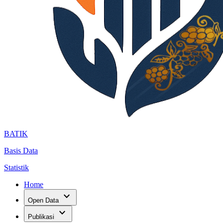
BATIK
Basis Data
Statistik
Home
expand_more
Open Data
expand_more
Publikasi