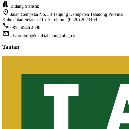
apartment
Bidang Statistik
location_on
Jalan Cempaka No. 38 Tanjung Kabupaten Tabalong Provinsi
Kalimantan Selatan 71513 Telpon : (0526) 2023169
call
0852 4546 4690
mail
diskominfo@mail.tabalongkab.go.id
Tautan