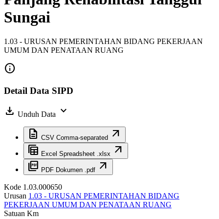
Sungai
1.03 - URUSAN PEMERINTAHAN BIDANG PEKERJAAN
UMUM DAN PENATAAN RUANG
info
Detail Data SIPD
download
expand_more
Unduh Data
description
arrow_outward
CSV
Comma-separated
table_view
arrow_outward
Excel
Spreadsheet .xlsx
picture_as_pdf
arrow_outward
PDF
Dokumen .pdf
Kode
1.03.000650
Urusan
1.03 - URUSAN PEMERINTAHAN BIDANG
PEKERJAAN UMUM DAN PENATAAN RUANG
Satuan
Km