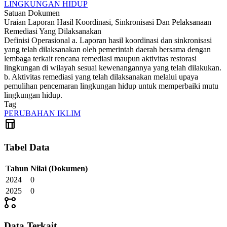
LINGKUNGAN HIDUP
Satuan
Dokumen
Uraian
Laporan Hasil Koordinasi, Sinkronisasi Dan Pelaksanaan
Remediasi Yang Dilaksanakan
Definisi Operasional
a. Laporan hasil koordinasi dan sinkronisasi
yang telah dilaksanakan oleh pemerintah daerah bersama dengan
lembaga terkait rencana remediasi maupun aktivitas restorasi
lingkungan di wilayah sesuai kewenangannya yang telah dilakukan.
b. Aktivitas remediasi yang telah dilaksanakan melalui upaya
pemulihan pencemaran lingkungan hidup untuk memperbaiki mutu
lingkungan hidup.
Tag
PERUBAHAN IKLIM
table_chart
Tabel Data
Tahun
Nilai
(Dokumen)
2024
0
2025
0
linked_services
Data Terkait