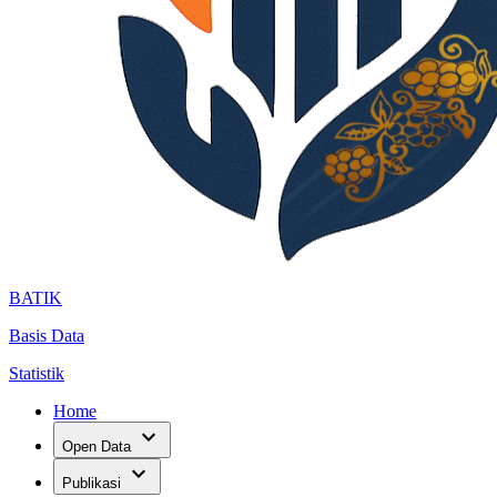
BATIK
Basis Data
Statistik
Home
expand_more
Open Data
expand_more
Publikasi