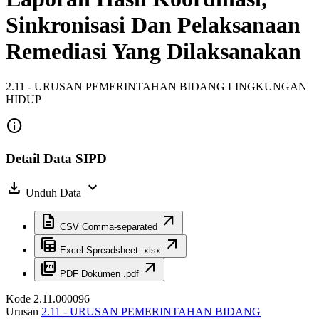
Sinkronisasi Dan Pelaksanaan
Remediasi Yang Dilaksanakan
2.11 - URUSAN PEMERINTAHAN BIDANG LINGKUNGAN
HIDUP
info
Detail Data SIPD
download
expand_more
Unduh Data
description
arrow_outward
CSV
Comma-separated
table_view
arrow_outward
Excel
Spreadsheet .xlsx
picture_as_pdf
arrow_outward
PDF
Dokumen .pdf
Kode
2.11.000096
Urusan
2.11 - URUSAN PEMERINTAHAN BIDANG