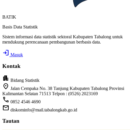
BATIK
Basis Data Statistik
Sistem informasi data statistik sektoral Kabupaten Tabalong untuk
mendukung perencanaan pembangunan berbasis data.
login
Masuk
Kontak
apartment
Bidang Statistik
location_on
Jalan Cempaka No. 38 Tanjung Kabupaten Tabalong Provinsi
Kalimantan Selatan 71513 Telpon : (0526) 2023169
call
0852 4546 4690
mail
diskominfo@mail.tabalongkab.go.id
Tautan