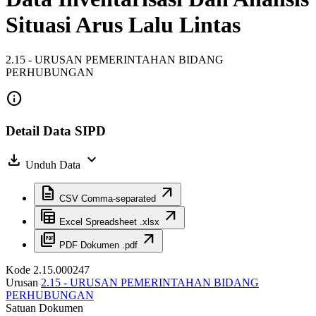
Situasi Arus Lalu Lintas
2.15 - URUSAN PEMERINTAHAN BIDANG
PERHUBUNGAN
info
Detail Data SIPD
download
expand_more
Unduh Data
description
arrow_outward
CSV
Comma-separated
table_view
arrow_outward
Excel
Spreadsheet .xlsx
picture_as_pdf
arrow_outward
PDF
Dokumen .pdf
Kode
2.15.000247
Urusan
2.15 - URUSAN PEMERINTAHAN BIDANG
PERHUBUNGAN
Satuan
Dokumen