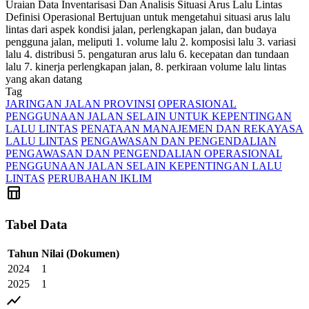
Uraian
Data Inventarisasi Dan Analisis Situasi Arus Lalu Lintas
Definisi Operasional
Bertujuan untuk mengetahui situasi arus lalu
lintas dari aspek kondisi jalan, perlengkapan jalan, dan budaya
pengguna jalan, meliputi 1. volume lalu 2. komposisi lalu 3. variasi
lalu 4. distribusi 5. pengaturan arus lalu 6. kecepatan dan tundaan
lalu 7. kinerja perlengkapan jalan, 8. perkiraan volume lalu lintas
yang akan datang
Tag
JARINGAN JALAN PROVINSI
OPERASIONAL
PENGGUNAAN JALAN SELAIN UNTUK KEPENTINGAN
LALU LINTAS
PENATAAN MANAJEMEN DAN REKAYASA
LALU LINTAS
PENGAWASAN DAN PENGENDALIAN
PENGAWASAN DAN PENGENDALIAN OPERASIONAL
PENGGUNAAN JALAN SELAIN KEPENTINGAN LALU
LINTAS
PERUBAHAN IKLIM
table_chart
Tabel Data
Tahun
Nilai
(Dokumen)
2024
1
2025
1
show_chart