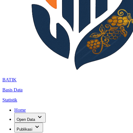
BATIK
Basis Data
Statistik
Home
expand_more
Open Data
expand_more
Publikasi