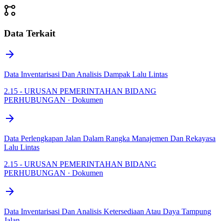
linked_services
Data Terkait
arrow_forward
Data Inventarisasi Dan Analisis Dampak Lalu Lintas
2.15 - URUSAN PEMERINTAHAN BIDANG
PERHUBUNGAN · Dokumen
arrow_forward
Data Perlengkapan Jalan Dalam Rangka Manajemen Dan Rekayasa
Lalu Lintas
2.15 - URUSAN PEMERINTAHAN BIDANG
PERHUBUNGAN · Dokumen
arrow_forward
Data Inventarisasi Dan Analisis Ketersediaan Atau Daya Tampung
Jalan