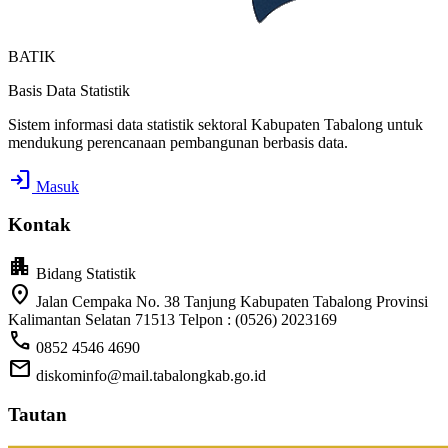
BATIK
Basis Data Statistik
Sistem informasi data statistik sektoral Kabupaten Tabalong untuk
mendukung perencanaan pembangunan berbasis data.
login
Masuk
Kontak
apartment
Bidang Statistik
location_on
Jalan Cempaka No. 38 Tanjung Kabupaten Tabalong Provinsi
Kalimantan Selatan 71513 Telpon : (0526) 2023169
call
0852 4546 4690
mail
diskominfo@mail.tabalongkab.go.id
Tautan