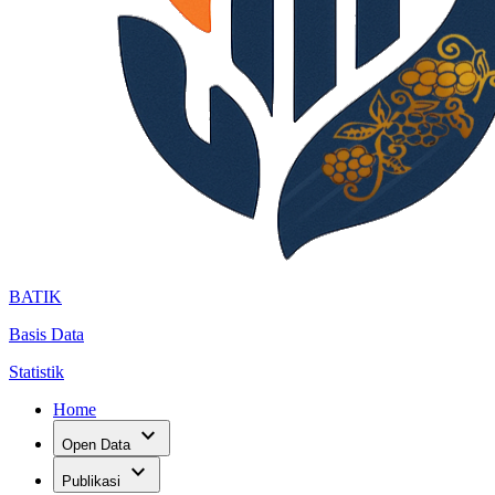
BATIK
Basis Data
Statistik
Home
expand_more
Open Data
expand_more
Publikasi