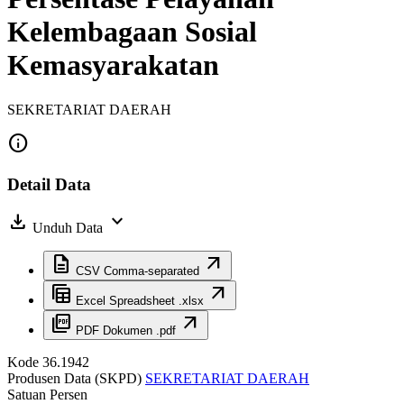
Kelembagaan Sosial
Kemasyarakatan
SEKRETARIAT DAERAH
info
Detail Data
download
expand_more
Unduh Data
description
arrow_outward
CSV
Comma-separated
table_view
arrow_outward
Excel
Spreadsheet .xlsx
picture_as_pdf
arrow_outward
PDF
Dokumen .pdf
Kode
36.1942
Produsen Data (SKPD)
SEKRETARIAT DAERAH
Satuan
Persen