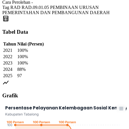
Cara Perolehan
-
Tag RAD
RAD.09.01.05 PEMBINAAN URUSAN
PEMERINTAHAN DAN PEMBANGUNAN DAERAH
table_chart
Tabel Data
Tahun
Nilai
(Persen)
2021
100%
2022
100%
2023
100%
2024
88%
2025
97
show_chart
Grafik
Persentase Pelayanan Kelembagaan Sosial Kemasy
Kabupaten Tabalong
100 Persen
100 Persen
100 Persen
100