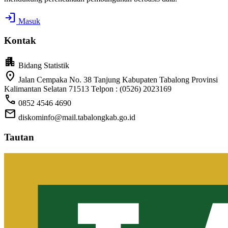
login
Masuk
Kontak
apartment
Bidang Statistik
location_on
Jalan Cempaka No. 38 Tanjung Kabupaten Tabalong Provinsi
Kalimantan Selatan 71513 Telpon : (0526) 2023169
call
0852 4546 4690
mail
diskominfo@mail.tabalongkab.go.id
Tautan