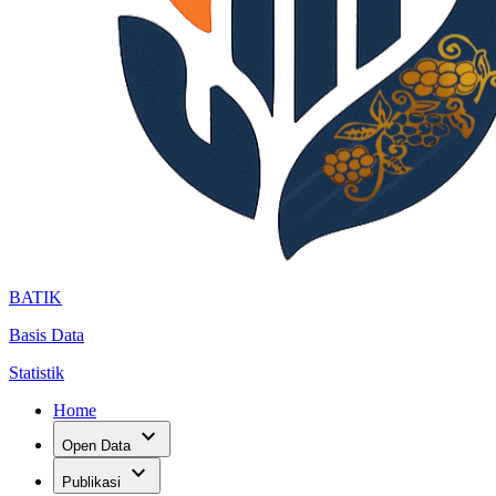
BATIK
Basis Data
Statistik
Home
expand_more
Open Data
expand_more
Publikasi