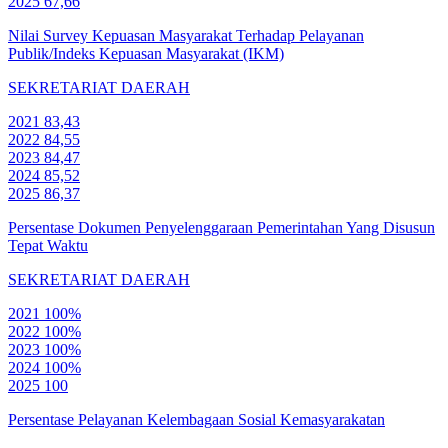
2025
67,66
Nilai Survey Kepuasan Masyarakat Terhadap Pelayanan
Publik/Indeks Kepuasan Masyarakat (IKM)
SEKRETARIAT DAERAH
2021
83,43
2022
84,55
2023
84,47
2024
85,52
2025
86,37
Persentase Dokumen Penyelenggaraan Pemerintahan Yang Disusun
Tepat Waktu
SEKRETARIAT DAERAH
2021
100%
2022
100%
2023
100%
2024
100%
2025
100
Persentase Pelayanan Kelembagaan Sosial Kemasyarakatan