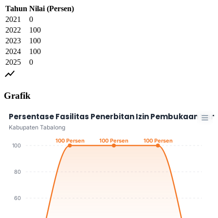
Tahun
Nilai
(Persen)
2021
0
2022
100
2023
100
2024
100
2025
0
show_chart
Grafik
Persentase Fasilitas Penerbitan Izin Pembukaan K
Kabupaten Tabalong
100 Persen
100 Persen
100 Persen
100
80
60