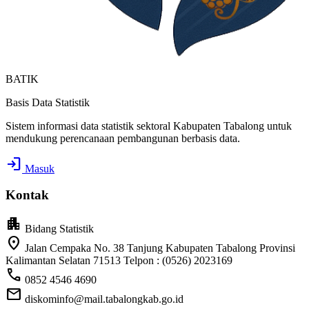
BATIK
Basis Data Statistik
Sistem informasi data statistik sektoral Kabupaten Tabalong untuk
mendukung perencanaan pembangunan berbasis data.
login
Masuk
Kontak
apartment
Bidang Statistik
location_on
Jalan Cempaka No. 38 Tanjung Kabupaten Tabalong Provinsi
Kalimantan Selatan 71513 Telpon : (0526) 2023169
call
0852 4546 4690
mail
diskominfo@mail.tabalongkab.go.id