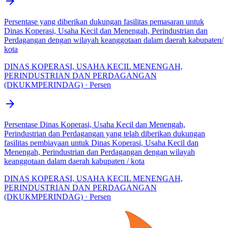
arrow_forward
Persentase yang diberikan dukungan fasilitas pemasaran untuk
Dinas Koperasi, Usaha Kecil dan Menengah, Perindustrian dan
Perdagangan dengan wilayah keanggotaan dalam daerah kabupaten/
kota
DINAS KOPERASI, USAHA KECIL MENENGAH,
PERINDUSTRIAN DAN PERDAGANGAN
(DKUKMPERINDAG) · Persen
arrow_forward
Persentase Dinas Koperasi, Usaha Kecil dan Menengah,
Perindustrian dan Perdagangan yang telah diberikan dukungan
fasilitas pembiayaan untuk Dinas Koperasi, Usaha Kecil dan
Menengah, Perindustrian dan Perdagangan dengan wilayah
keanggotaan dalam daerah kabupaten / kota
DINAS KOPERASI, USAHA KECIL MENENGAH,
PERINDUSTRIAN DAN PERDAGANGAN
(DKUKMPERINDAG) · Persen