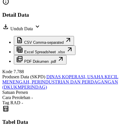
info
Detail Data
download
expand_more
Unduh Data
description
arrow_outward
CSV
Comma-separated
table_view
arrow_outward
Excel
Spreadsheet .xlsx
picture_as_pdf
arrow_outward
PDF
Dokumen .pdf
Kode
7.788
Produsen Data (SKPD)
DINAS KOPERASI, USAHA KECIL
MENENGAH, PERINDUSTRIAN DAN PERDAGANGAN
(DKUKMPERINDAG)
Satuan
Persen
Cara Perolehan
-
Tag RAD
-
table_chart
Tabel Data