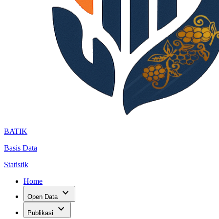
BATIK
Basis Data
Statistik
Home
expand_more
Open Data
expand_more
Publikasi