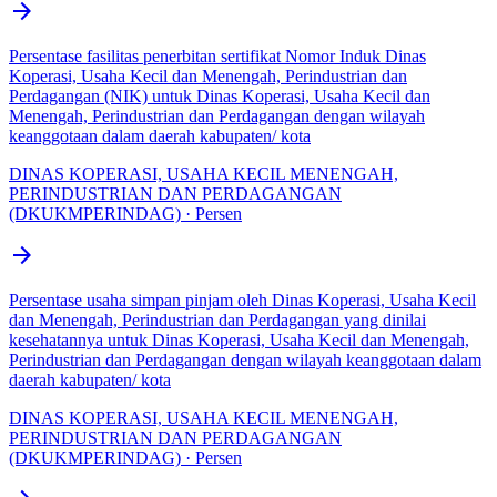
arrow_forward
Persentase fasilitas penerbitan sertifikat Nomor Induk Dinas
Koperasi, Usaha Kecil dan Menengah, Perindustrian dan
Perdagangan (NIK) untuk Dinas Koperasi, Usaha Kecil dan
Menengah, Perindustrian dan Perdagangan dengan wilayah
keanggotaan dalam daerah kabupaten/ kota
DINAS KOPERASI, USAHA KECIL MENENGAH,
PERINDUSTRIAN DAN PERDAGANGAN
(DKUKMPERINDAG) · Persen
arrow_forward
Persentase usaha simpan pinjam oleh Dinas Koperasi, Usaha Kecil
dan Menengah, Perindustrian dan Perdagangan yang dinilai
kesehatannya untuk Dinas Koperasi, Usaha Kecil dan Menengah,
Perindustrian dan Perdagangan dengan wilayah keanggotaan dalam
daerah kabupaten/ kota
DINAS KOPERASI, USAHA KECIL MENENGAH,
PERINDUSTRIAN DAN PERDAGANGAN
(DKUKMPERINDAG) · Persen