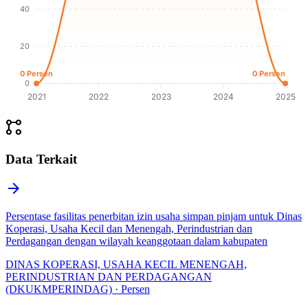
40
20
0 Persen
0 Persen
0
2021
2022
2023
2024
2025
linked_services
Data Terkait
arrow_forward
Persentase fasilitas penerbitan izin usaha simpan pinjam untuk Dinas
Koperasi, Usaha Kecil dan Menengah, Perindustrian dan
Perdagangan dengan wilayah keanggotaan dalam kabupaten
DINAS KOPERASI, USAHA KECIL MENENGAH,
PERINDUSTRIAN DAN PERDAGANGAN
(DKUKMPERINDAG) · Persen