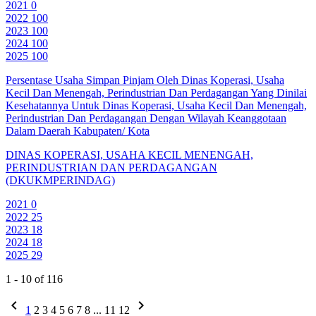
2021
0
2022
100
2023
100
2024
100
2025
100
Persentase Usaha Simpan Pinjam Oleh Dinas Koperasi, Usaha
Kecil Dan Menengah, Perindustrian Dan Perdagangan Yang Dinilai
Kesehatannya Untuk Dinas Koperasi, Usaha Kecil Dan Menengah,
Perindustrian Dan Perdagangan Dengan Wilayah Keanggotaan
Dalam Daerah Kabupaten/ Kota
DINAS KOPERASI, USAHA KECIL MENENGAH,
PERINDUSTRIAN DAN PERDAGANGAN
(DKUKMPERINDAG)
2021
0
2022
25
2023
18
2024
18
2025
29
1 - 10 of 116
chevron_left
chevron_right
1
2
3
4
5
6
7
8
...
11
12