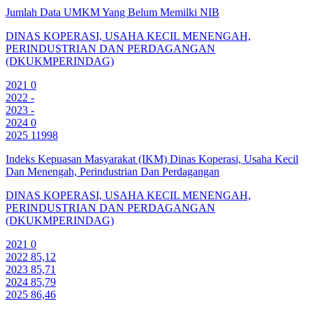
Jumlah Data UMKM Yang Belum Memilki NIB
DINAS KOPERASI, USAHA KECIL MENENGAH,
PERINDUSTRIAN DAN PERDAGANGAN
(DKUKMPERINDAG)
2021
0
2022
-
2023
-
2024
0
2025
11998
Indeks Kepuasan Masyarakat (IKM) Dinas Koperasi, Usaha Kecil
Dan Menengah, Perindustrian Dan Perdagangan
DINAS KOPERASI, USAHA KECIL MENENGAH,
PERINDUSTRIAN DAN PERDAGANGAN
(DKUKMPERINDAG)
2021
0
2022
85,12
2023
85,71
2024
85,79
2025
86,46