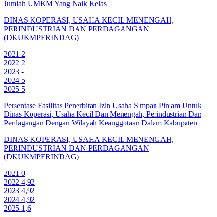
Jumlah UMKM Yang Naik Kelas
DINAS KOPERASI, USAHA KECIL MENENGAH,
PERINDUSTRIAN DAN PERDAGANGAN
(DKUKMPERINDAG)
2021
2
2022
2
2023
-
2024
5
2025
5
Persentase Fasilitas Penerbitan Izin Usaha Simpan Pinjam Untuk
Dinas Koperasi, Usaha Kecil Dan Menengah, Perindustrian Dan
Perdagangan Dengan Wilayah Keanggotaan Dalam Kabupaten
DINAS KOPERASI, USAHA KECIL MENENGAH,
PERINDUSTRIAN DAN PERDAGANGAN
(DKUKMPERINDAG)
2021
0
2022
4,92
2023
4,92
2024
4,92
2025
1,6