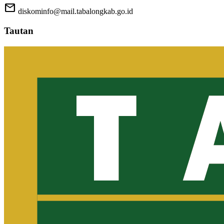
mail
diskominfo@mail.tabalongkab.go.id
Tautan