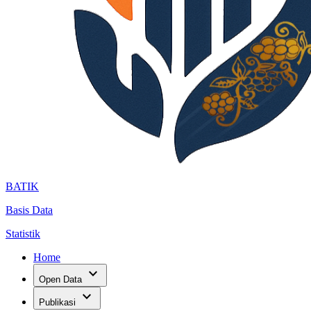
BATIK
Basis Data
Statistik
Home
expand_more
Open Data
expand_more
Publikasi