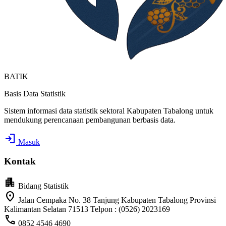
BATIK
Basis Data Statistik
Sistem informasi data statistik sektoral Kabupaten Tabalong untuk
mendukung perencanaan pembangunan berbasis data.
login
Masuk
Kontak
apartment
Bidang Statistik
location_on
Jalan Cempaka No. 38 Tanjung Kabupaten Tabalong Provinsi
Kalimantan Selatan 71513 Telpon : (0526) 2023169
call
0852 4546 4690