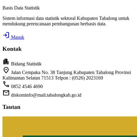
Basis Data Statistik
Sistem informasi data statistik sektoral Kabupaten Tabalong untuk
mendukung perencanaan pembangunan berbasis data.
login
Masuk
Kontak
apartment
Bidang Statistik
location_on
Jalan Cempaka No. 38 Tanjung Kabupaten Tabalong Provinsi
Kalimantan Selatan 71513 Telpon : (0526) 2023169
call
0852 4546 4690
mail
diskominfo@mail.tabalongkab.go.id
Tautan