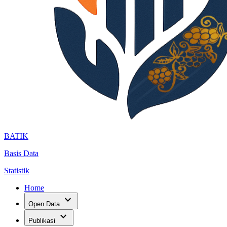
BATIK
Basis Data
Statistik
Home
expand_more
Open Data
expand_more
Publikasi