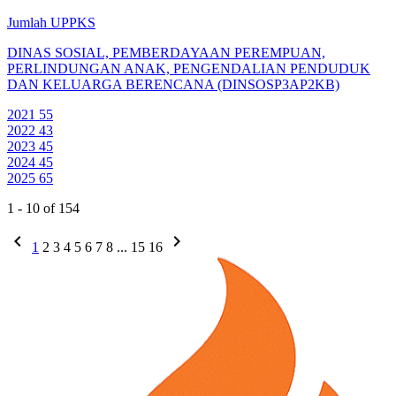
Jumlah UPPKS
DINAS SOSIAL, PEMBERDAYAAN PEREMPUAN,
PERLINDUNGAN ANAK, PENGENDALIAN PENDUDUK
DAN KELUARGA BERENCANA (DINSOSP3AP2KB)
2021
55
2022
43
2023
45
2024
45
2025
65
1 - 10 of 154
chevron_left
chevron_right
1
2
3
4
5
6
7
8
...
15
16