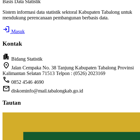
Basis Data Statistik
Sistem informasi data statistik sektoral Kabupaten Tabalong untuk
mendukung perencanaan pembangunan berbasis data.
login
Masuk
Kontak
apartment
Bidang Statistik
location_on
Jalan Cempaka No. 38 Tanjung Kabupaten Tabalong Provinsi
Kalimantan Selatan 71513 Telpon : (0526) 2023169
call
0852 4546 4690
mail
diskominfo@mail.tabalongkab.go.id
Tautan