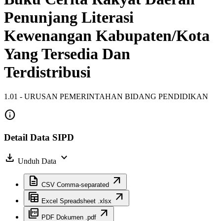
Penunjang Literasi
Kewenangan Kabupaten/Kota
Yang Tersedia Dan
Terdistribusi
1.01 - URUSAN PEMERINTAHAN BIDANG PENDIDIKAN
info
Detail Data SIPD
download
expand_more
Unduh Data
description
arrow_outward
CSV
Comma-separated
table_view
arrow_outward
Excel
Spreadsheet .xlsx
picture_as_pdf
arrow_outward
PDF
Dokumen .pdf