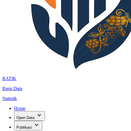
BATIK
Basis Data
Statistik
Home
expand_more
Open Data
expand_more
Publikasi