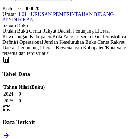
Kode
1.01.000020
Urusan
1.01 - URUSAN PEMERINTAHAN BIDANG
PENDIDIKAN
Satuan
Buku
Uraian
Buku Cerita Rakyat Daerah Penunjang Literasi
Kewenangan Kabupaten/Kota Yang Tersedia Dan Terdistribusi
Definisi Operasional
Jumlah Keseluruhan Buku Cerita Rakyat
Daerah Penunjang Literasi Kewenangan Kabupaten/Kota yang
tersedia dan terdistribusi
table_chart
Tabel Data
Tahun
Nilai
(Buku)
2024
0
2025
0
linked_services
Data Terkait
arrow_forward