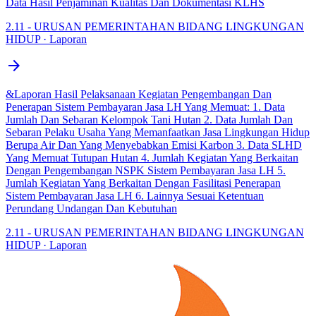
Data Hasil Penjaminan Kualitas Dan Dokumentasi KLHS
2.11 - URUSAN PEMERINTAHAN BIDANG LINGKUNGAN
HIDUP · Laporan
arrow_forward
&Laporan Hasil Pelaksanaan Kegiatan Pengembangan Dan
Penerapan Sistem Pembayaran Jasa LH Yang Memuat: 1. Data
Jumlah Dan Sebaran Kelompok Tani Hutan 2. Data Jumlah Dan
Sebaran Pelaku Usaha Yang Memanfaatkan Jasa Lingkungan Hidup
Berupa Air Dan Yang Menyebabkan Emisi Karbon 3. Data SLHD
Yang Memuat Tutupan Hutan 4. Jumlah Kegiatan Yang Berkaitan
Dengan Pengembangan NSPK Sistem Pembayaran Jasa LH 5.
Jumlah Kegiatan Yang Berkaitan Dengan Fasilitasi Penerapan
Sistem Pembayaran Jasa LH 6. Lainnya Sesuai Ketentuan
Perundang Undangan Dan Kebutuhan
2.11 - URUSAN PEMERINTAHAN BIDANG LINGKUNGAN
HIDUP · Laporan