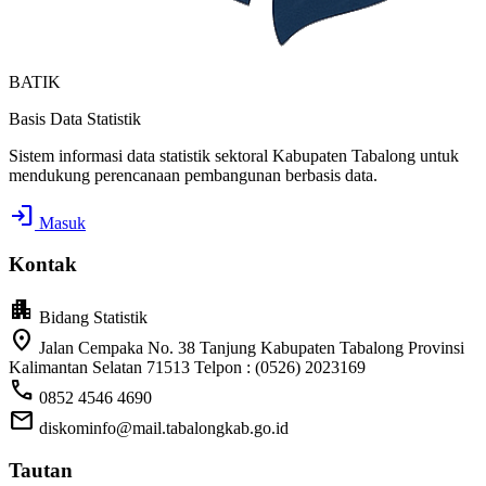
BATIK
Basis Data Statistik
Sistem informasi data statistik sektoral Kabupaten Tabalong untuk
mendukung perencanaan pembangunan berbasis data.
login
Masuk
Kontak
apartment
Bidang Statistik
location_on
Jalan Cempaka No. 38 Tanjung Kabupaten Tabalong Provinsi
Kalimantan Selatan 71513 Telpon : (0526) 2023169
call
0852 4546 4690
mail
diskominfo@mail.tabalongkab.go.id
Tautan