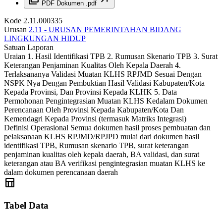
PDF
Dokumen .pdf
Kode
2.11.000335
Urusan
2.11 - URUSAN PEMERINTAHAN BIDANG
LINGKUNGAN HIDUP
Satuan
Laporan
Uraian
1. Hasil Identifikasi TPB 2. Rumusan Skenario TPB 3. Surat
Keterangan Penjaminan Kualitas Oleh Kepala Daerah 4.
Terlaksananya Validasi Muatan KLHS RPJMD Sesuai Dengan
NSPK Nya Dengan Pembuktian Hasil Validasi Kabupaten/Kota
Kepada Provinsi, Dan Provinsi Kepada KLHK 5. Data
Permohonan Pengintegrasian Muatan KLHS Kedalam Dokumen
Perencanaan Oleh Provinsi Kepada Kabupaten/Kota Dan
Kemendagri Kepada Provinsi (termasuk Matriks Integrasi)
Definisi Operasional
Semua dokumen hasil proses pembuatan dan
pelaksanaan KLHS RPJMD/RPJPD mulai dari dokumen hasil
identifikasi TPB, Rumusan skenario TPB, surat keterangan
penjaminan kualitas oleh kepala daerah, BA validasi, dan surat
keterangan atau BA verifikasi pengintegrasian muatan KLHS ke
dalam dokumen perencanaan daerah
table_chart
Tabel Data