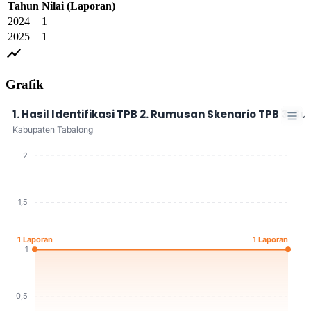
Tahun
Nilai
(Laporan)
2024
1
2025
1
show_chart
Grafik
1. Hasil Identifikasi TPB 2. Rumusan Skenario TPB
Kabupaten Tabalong
2
1,5
1 Laporan
1 Laporan
1
0,5