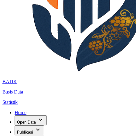
BATIK
Basis Data
Statistik
Home
expand_more
Open Data
expand_more
Publikasi