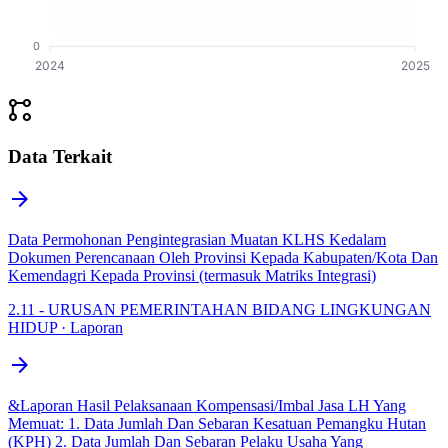
0
2024
2025
linked_services
Data Terkait
arrow_forward
Data Permohonan Pengintegrasian Muatan KLHS Kedalam
Dokumen Perencanaan Oleh Provinsi Kepada Kabupaten/Kota Dan
Kemendagri Kepada Provinsi (termasuk Matriks Integrasi)
2.11 - URUSAN PEMERINTAHAN BIDANG LINGKUNGAN
HIDUP · Laporan
arrow_forward
&Laporan Hasil Pelaksanaan Kompensasi/Imbal Jasa LH Yang
Memuat: 1. Data Jumlah Dan Sebaran Kesatuan Pemangku Hutan
(KPH) 2. Data Jumlah Dan Sebaran Pelaku Usaha Yang