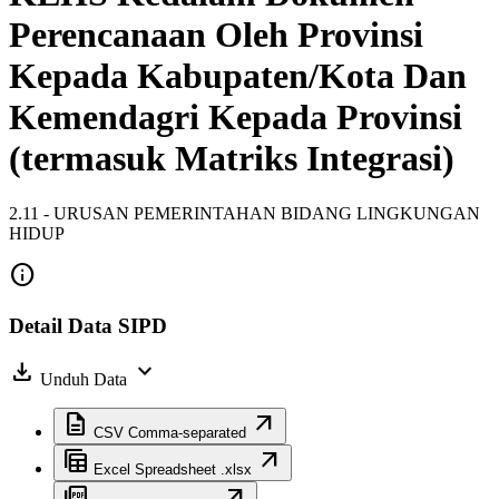
Perencanaan Oleh Provinsi
Kepada Kabupaten/Kota Dan
Kemendagri Kepada Provinsi
(termasuk Matriks Integrasi)
2.11 - URUSAN PEMERINTAHAN BIDANG LINGKUNGAN
HIDUP
info
Detail Data SIPD
download
expand_more
Unduh Data
description
arrow_outward
CSV
Comma-separated
table_view
arrow_outward
Excel
Spreadsheet .xlsx
picture_as_pdf
arrow_outward