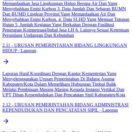
Memanfaatkan Jasa Lingkungan Hidup Berupa Air Dan Yang
Menyebabkan Emisi Karbon 3. Data Jumlah Dan Sebaran BUMN
Dan BUMD Lingkup Provinsi Yang Memanfaatkan Air Dan
Menyebabkan Emisi Karbon. 4. Data SLHD Yang Memuat Tutupan
Hutan 5. Jumlah Kegiatan Yang Berkaitan Dengan Fasilitasi
Penerapan Kompensasi/Imbal Jasa LH 6. Lainnya Sesuai Ketentuan
Perundang Undangan Dan Kebutuhan
2.11 - URUSAN PEMERINTAHAN BIDANG LINGKUNGAN
HIDUP · Laporan
arrow_forward
Laporan Hasil Koordinasi Dengan Kantor Kementerian Yang
Menyelenggarakan Urusan Pemerintahan Di Bidang Agama
Kabupaten/Kota Dalam Memelihara Hubungan Timbal Balik
Melalui Pembinaan Masing-Masing Kepada Instansi Vertikal Dan
UPT Dinas Kependudukan Dan Pencatatan Sipil Kabupaten/Kota
2.12 - URUSAN PEMERINTAHAN BIDANG ADMINISTRASI
KEPENDUDUKAN DAN PENCATATAN SIPIL · Laporan
arrow_forward